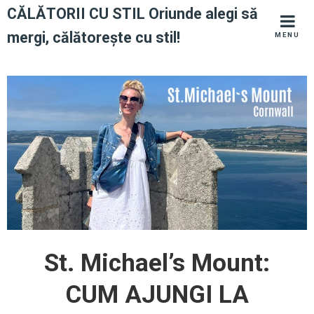
Skip
CĂLĂTORII CU STIL Oriunde alegi să
to
mergi, călătorește cu stil!
MENU
content
St. Michael’s Mount:
CUM AJUNGI LA