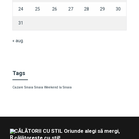
24
25
26
27
28
29
30
31
« aug.
Tags
Cazare Sinaia
Sinaia
Weekend la Sinaia
CĂLĂTORII CU STIL Oriunde alegi să mergi,
călătorește cu stil!