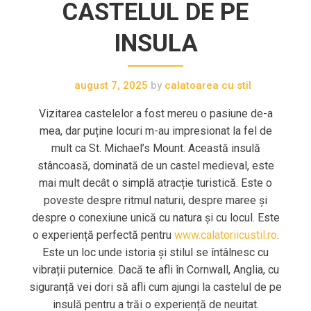
CASTELUL DE PE
INSULA
august 7, 2025
by
calatoarea cu stil
Vizitarea castelelor a fost mereu o pasiune de-a
mea, dar puține locuri m-au impresionat la fel de
mult ca St. Michael’s Mount. Această insulă
stâncoasă, dominată de un castel medieval, este
mai mult decât o simplă atracție turistică. Este o
poveste despre ritmul naturii, despre maree și
despre o conexiune unică cu natura și cu locul. Este
o experiență perfectă pentru
www.calatoriicustil.ro
.
Este un loc unde istoria și stilul se întâlnesc cu
vibrații puternice. Dacă te afli în Cornwall, Anglia, cu
siguranță vei dori să afli cum ajungi la castelul de pe
insulă pentru a trăi o experiență de neuitat.