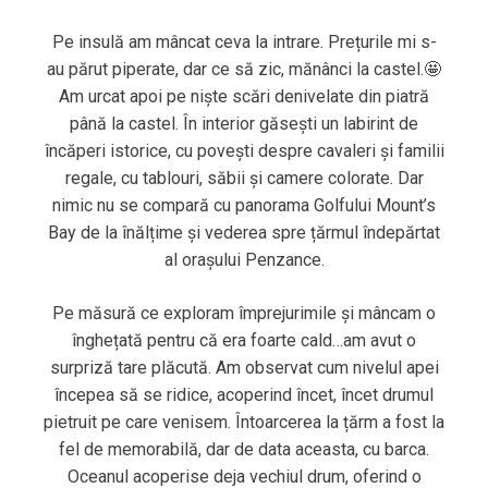
Pe insulă am mâncat ceva la intrare. Prețurile mi s-
au părut piperate, dar ce să zic, mănânci la castel.🤩
Am urcat apoi pe niște scări denivelate din piatră
până la castel. În interior găsești un labirint de
încăperi istorice, cu povești despre cavaleri și familii
regale, cu tablouri, săbii și camere colorate. Dar
nimic nu se compară cu panorama Golfului Mount’s
Bay de la înălțime și vederea spre țărmul îndepărtat
al orașului Penzance.
Pe măsură ce exploram împrejurimile și mâncam o
înghețată pentru că era foarte cald…am avut o
surpriză tare plăcută. Am observat cum nivelul apei
începea să se ridice, acoperind încet, încet drumul
pietruit pe care venisem. Întoarcerea la țărm a fost la
fel de memorabilă, dar de data aceasta, cu barca.
Oceanul acoperise deja vechiul drum, oferind o