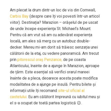
Am plecat la drum dintr-un loc de vis din Cornwall,
Carbis Bay
(despre care îți voi povesti într-un articol
viitor). Destinația? Marazion – orășelul de pe uscat
de unde începe experiența St. Michael’s Mount.
Pentru că am vrut să am cu adevărat experiența
locală, am ales să merg cu un autobuz double-
decker. Mereu mi-am dorit să trăiesc senzația unei
călătorii de la etaj, cu vedere panoramică. Am trecut
prin
pitorescul oraș Penzance,
de pe coasta
Atlanticului, înainte de a ajunge în Marazion, aproape
de țărm. Este esențial să verifici orarul mareei
înainte de a pleca, deoarece acesta poate modifica
modalitatea de a ajunge pe insulă. Pentru bilete și
informații utile îți recomand
site-ul oficial al
castelului.
Eu am călătorit împreună cu iubitul meu și
el s-a ocupat de toată partea logistică 😉.