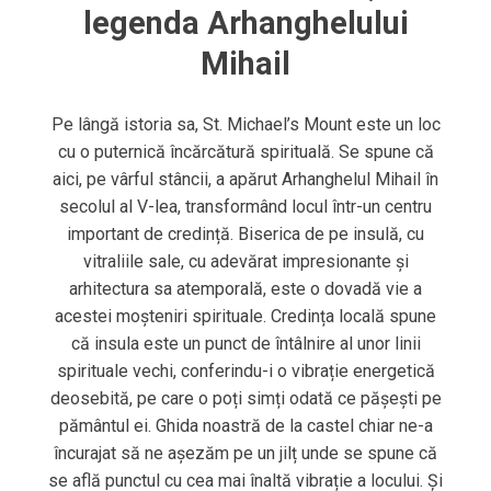
legenda Arhanghelului
Mihail
Pe lângă istoria sa, St. Michael’s Mount este un loc
cu o puternică încărcătură spirituală. Se spune că
aici, pe vârful stâncii, a apărut Arhanghelul Mihail în
secolul al V-lea, transformând locul într-un centru
important de credință. Biserica de pe insulă, cu
vitraliile sale, cu adevărat impresionante și
arhitectura sa atemporală, este o dovadă vie a
acestei moșteniri spirituale. Credința locală spune
că insula este un punct de întâlnire al unor linii
spirituale vechi, conferindu-i o vibrație energetică
deosebită, pe care o poți simți odată ce pășești pe
pământul ei. Ghida noastră de la castel chiar ne-a
încurajat să ne așezăm pe un jilț unde se spune că
se află punctul cu cea mai înaltă vibrație a locului. Și